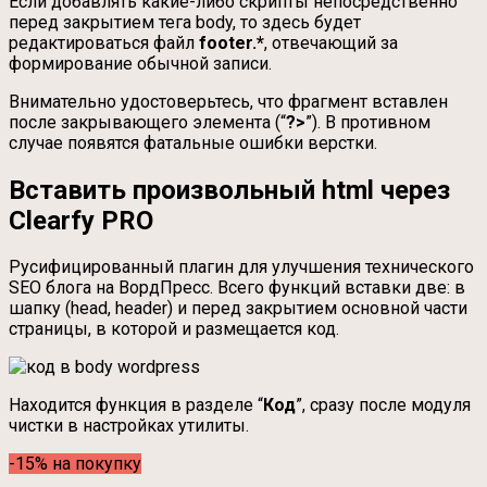
Если добавлять какие-либо скрипты непосредственно
перед закрытием тега body, то здесь будет
редактироваться файл
footer.*
, отвечающий за
формирование обычной записи.
Внимательно удостоверьтесь, что фрагмент вставлен
после закрывающего элемента (“
?>
”). В противном
случае появятся фатальные ошибки верстки.
Вставить произвольный html через
Clearfy PRO
Русифицированный плагин для улучшения технического
SEO блога на ВордПресс. Всего функций вставки две: в
шапку (head, header) и перед закрытием основной части
страницы, в которой и размещается код.
Находится функция в разделе “
Код
”, сразу после модуля
чистки в настройках утилиты.
-15% на покупку